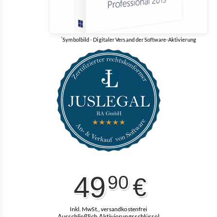
*
Symbolbild - Digitaler Versand der Software-Aktivierung
49
90
€
Inkl. MwSt., versandkostenfrei
Ausschließlich Aktivierungsschlüssel