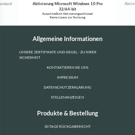
tandard
Aktivierung Microsoft Windows 10 Pro
Aktiv
32/64-bit
Ausschließlich Aktivierungsschlüssel
Keine Lizenz zur Nutzung
Allgemeine Informationen
UNSERE ZERTIFIKATE UND SIEGEL - ZU IHRER
SICHERHEIT
KONTAKTIEREN SIE UNS
IMPRESSUM
DATENSCHUTZERKLÄRUNG
STELLENANZEIGEN
Produkte & Bestellung
30 TAGE RÜCKGABERECHT