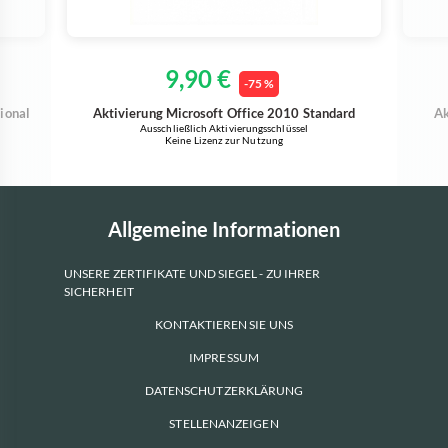
9,90 €
-75 %
ional
Aktivierung Microsoft Office 2010 Standard
Ak
Ausschließlich Aktivierungsschlüssel
Keine Lizenz zur Nutzung
Allgemeine Informationen
UNSERE ZERTIFIKATE UND SIEGEL - ZU IHRER
SICHERHEIT
KONTAKTIEREN SIE UNS
IMPRESSUM
DATENSCHUTZERKLÄRUNG
STELLENANZEIGEN