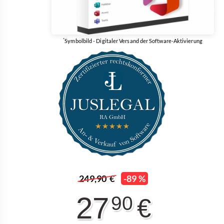
*
Symbolbild - Digitaler Versand der Software-Aktivierung
249,90 €
-89 %
27
90
€