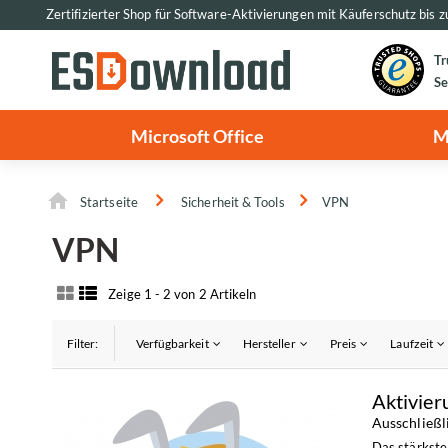
Zertifizierter Shop für Software-Aktivierungen mit Käuferschutz bis 
Tr
Se
Microsoft Office
M
Startseite
Sicherheit & Tools
VPN
VPN
Zeige 1 - 2 von 2 Artikeln
Filter:
Verfügbarkeit
Hersteller
Preis
Laufzeit
Aktivier
Ausschließl
Das stärkste 