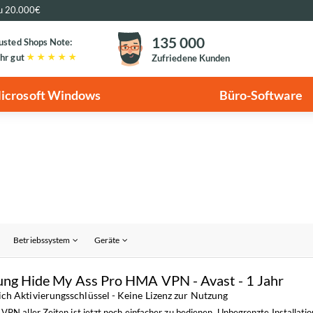
zu 20.000€
135 000
usted Shops Note:
hr gut
Zufriedene Kunden
icrosoft Windows
Büro-Software
Betriebssystem
Geräte
ung Hide My Ass Pro HMA VPN - Avast - 1 Jahr
ich Aktivierungsschlüssel - Keine Lizenz zur Nutzung
VPN aller Zeiten ist jetzt noch einfacher zu bedienen.
Unbegrenzte Installatio