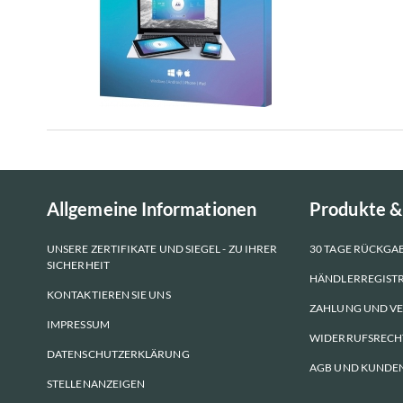
Allgemeine Informationen
Produkte &
UNSERE ZERTIFIKATE UND SIEGEL - ZU IHRER
30 TAGE RÜCKGA
SICHERHEIT
HÄNDLERREGIST
KONTAKTIEREN SIE UNS
ZAHLUNG UND V
IMPRESSUM
WIDERRUFSRECH
DATENSCHUTZERKLÄRUNG
AGB UND KUNDE
STELLENANZEIGEN