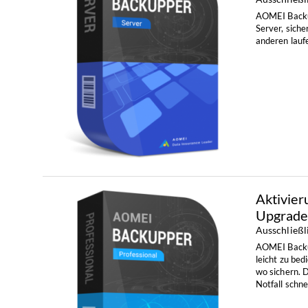
AOMEI Backup
Server, sich
anderen lau
Aktivier
Upgrade
Ausschließl
AOMEI Backup
leicht zu be
wo sichern. D
Notfall schn