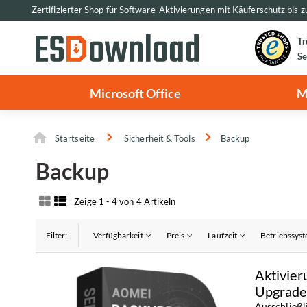
Zertifizierter Shop für Software-Aktivierungen mit Käuferschutz bis 
Tr
Se
Microsoft Office
M
Startseite
Sicherheit & Tools
Backup
Backup
Zeige 1 - 4 von 4 Artikeln
Filter:
Verfügbarkeit
Preis
Laufzeit
Betriebssys
Aktivier
Upgrade
Ausschließl