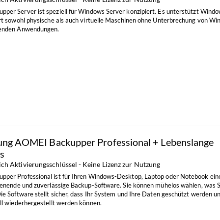
per Server ist speziell f
ü
r Windows Server konzipiert. Es unterst
ü
tzt Windo
ert sowohl physische als auch virtuelle Maschinen ohne Unterbrechung von W
fenden Anwendungen.
ung AOMEI Backupper Professional + Lebenslange
s
ich Aktivierungsschlüssel - Keine Lizenz zur Nutzung
per Professional ist f
ü
r Ihren Windows-Desktop, Laptop oder Notebook ein
dienende und zuverlässige Backup-Software. Sie können m
ü
helos wählen, was S
ie Software stellt sicher, dass Ihr System und Ihre Daten gesch
ü
tzt werden u
ell wiederhergestellt werden können.