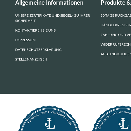
Allgemeine Informationen
Produkte &
UNSERE ZERTIFIKATE UND SIEGEL - ZU IHRER
30 TAGE RÜCKGA
SICHERHEIT
HÄNDLERREGIST
KONTAKTIEREN SIE UNS
ZAHLUNG UND V
IMPRESSUM
WIDERRUFSRECH
DATENSCHUTZERKLÄRUNG
AGB UND KUNDE
STELLENANZEIGEN