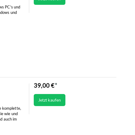
ws PC's und
indows und
39,00 €
Jetzt kaufen
e komplette,
ie wie und
nd auch im