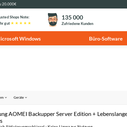
zu 20.000€
135 000
usted Shops Note:
hr gut
Zufriedene Kunden
icrosoft Windows
Büro-Software
tem
Geräte
ung AOMEI Backupper Server Edition + Lebenslang
s
ich Aktivierungsschlüssel - Keine Lizenz zur Nutzung