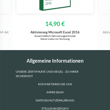
14,90 €
64-bit
Aktivierung Microsoft Excel 2016
Aktiv
Ausschließlich Aktivierungsschlüssel
Keine Lizenz zur Nutzung
Allgemeine Informationen
UNSERE ZERTIFIKATE UND SIEGEL - ZU IHRER
SICHERHEIT
KONTAKTIEREN SIE UNS
IMPRESSUM
DATENSCHUTZERKLÄRUNG
STELLENANZEIGEN