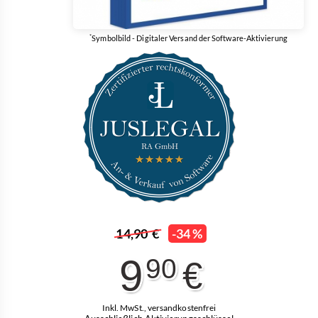
*
Symbolbild - Digitaler Versand der Software-Aktivierung
14,90 €
-34 %
9
90
€
Inkl. MwSt., versandkostenfrei