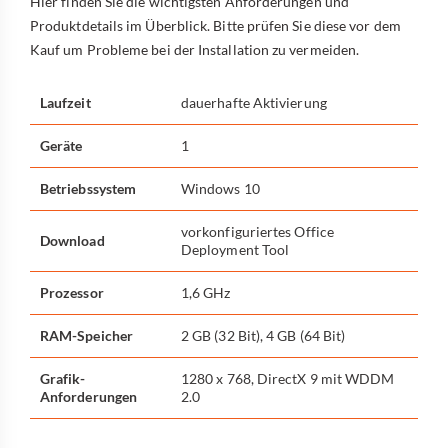
Hier finden Sie die wichtigsten Anforderungen und
Produktdetails im Überblick. Bitte prüfen Sie diese vor dem
Kauf um Probleme bei der Installation zu vermeiden.
Laufzeit
dauerhafte Aktivierung
Geräte
1
Betriebssystem
Windows 10
vorkonfiguriertes Office
Download
Deployment Tool
Prozessor
1,6 GHz
RAM-Speicher
2 GB (32 Bit), 4 GB (64 Bit)
Grafik-
1280 x 768, DirectX 9 mit WDDM
Anforderungen
2.0